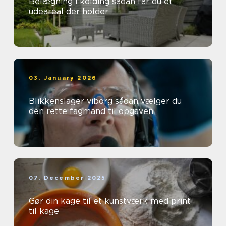
Belægning i kolding sådan får du et
udeareal der holder
03. January 2026
Blikkenslager viborg sådan vælger du
den rette fagmand til opgaven
07. December 2025
Gør din kage til et kunstværk med print
til kage