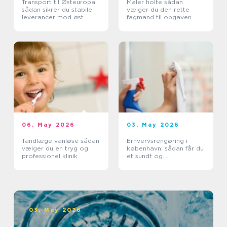
Transport til Østeuropa:
Maler holte sådan
sådan sikrer du stabile
vælger du den rette
leverancer mod øst
fagmand til opgaven
06. May 2026
03. May 2026
Tandlæge vanløse sådan
Erhvervsrengøring i
vælger du en tryg og
københavn: sådan får du
professionel klinik
et sundt og
professionelt
arbejdsmiljø
03. May 2026