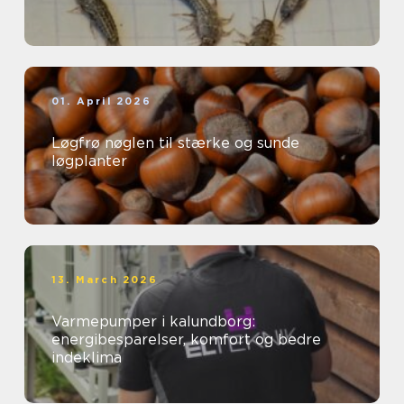
01. April 2026
Løgfrø nøglen til stærke og sunde
løgplanter
13. March 2026
Varmepumper i kalundborg:
energibesparelser, komfort og bedre
indeklima