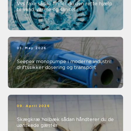
Vvs faxe sådan finder du den rette hjælp
til vand, varme og sanitet
01. May 2026
Seepex monopumpe i moderne industri:
driftssikker dosering og transport
09. April 2026
Skægkræ holbæk sådan håndterer du de
uønskede gæster