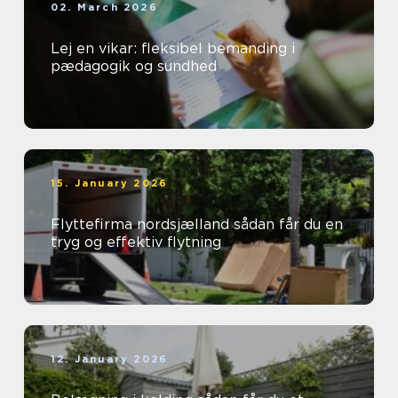
02. March 2026
Lej en vikar: fleksibel bemanding i
pædagogik og sundhed
15. January 2026
Flyttefirma nordsjælland sådan får du en
tryg og effektiv flytning
12. January 2026