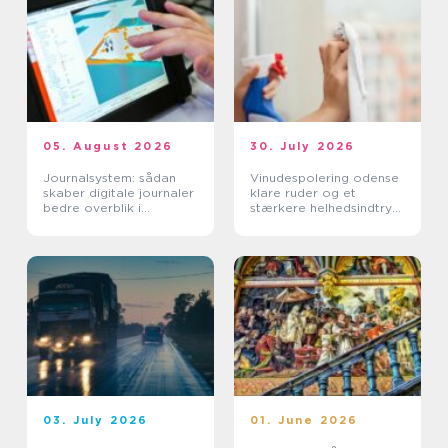
05. August 2026
30. July 2026
Journalsystem: sådan
Vinudespolering odense
skaber digitale journaler
klare ruder og et
bedre overblik i
stærkere helhedsindtryk
sundhedssektoren
af din bolig
03. July 2026
01. June 2026