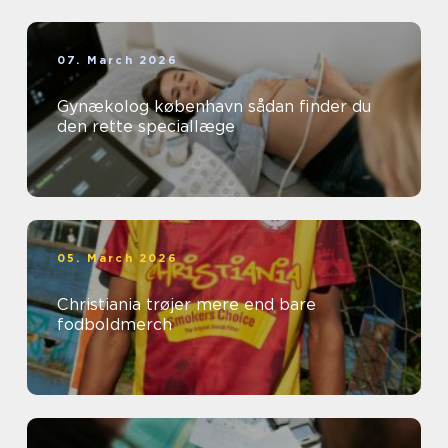
07. March 2026
Gynækolog københavn sådan finder du
den rette speciallæge
05. March 2026
Christiania trøjer mere end bare
fodboldmerch