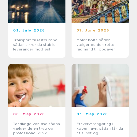
03. July 2026
01. June 2026
Transport til Østeuropa:
Maler holte sådan
sådan sikrer du stabile
vælger du den rette
leverancer mod øst
fagmand til opgaven
06. May 2026
03. May 2026
Tandlæge vanløse sådan
Erhvervsrengøring i
vælger du en tryg og
københavn: sådan får du
professionel klinik
et sundt og