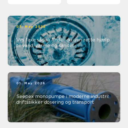
professionelt
arbejdsmiljø
03. May 2026
Vvs faxe sådan finder du den rette hjælp
til vand, varme og sanitet
01. May 2026
Seepex monopumpe i moderne industri:
driftssikker dosering og transport