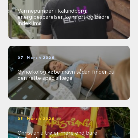
Varmepumper i kalundborg:
energibesparelser, komfort og bedre
indeklima
07. March 2026
Gynækolog københavn sådan finder du
den rette speciallæge
05. March 2026
Christiania trøjer mere end bare