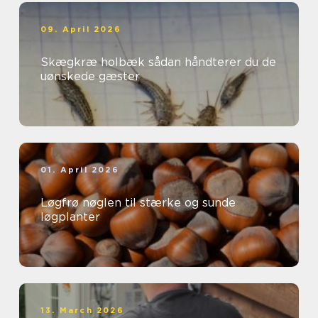
09. April 2026
Skægkræ holbæk sådan håndterer du de
uønskede gæster
01. April 2026
Løgfrø nøglen til stærke og sunde
løgplanter
13. March 2026