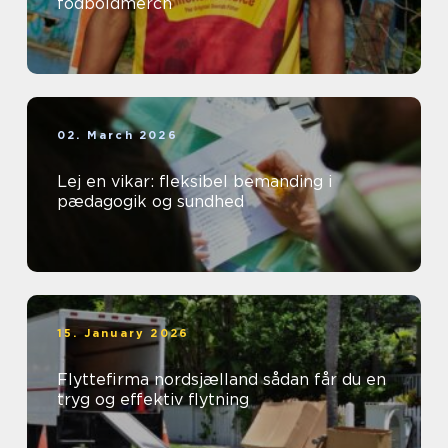
fodboldmerch
02. March 2026
Lej en vikar: fleksibel bemanding i
pædagogik og sundhed
15. January 2026
Flyttefirma nordsjælland sådan får du en
tryg og effektiv flytning