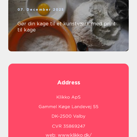
07. December 2025
Gør din kage til et kunstværk med print
til kage
Address
web:
www.klikko.dk/