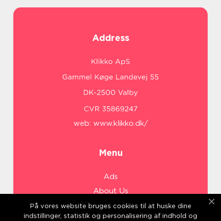
Address
web:
www.klikko.dk/
Menu
Ads
About Us
Cookies
På vores website bruges cookies til at huske dine
indstillinger, statistik og personalisering af indhold og
Contact