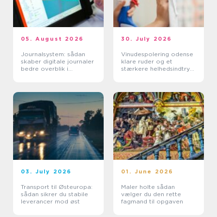
05. August 2026
30. July 2026
Journalsystem: sådan
Vinudespolering odense
skaber digitale journaler
klare ruder og et
bedre overblik i
stærkere helhedsindtryk
sundhedssektoren
af din bolig
03. July 2026
01. June 2026
Transport til Østeuropa:
Maler holte sådan
sådan sikrer du stabile
vælger du den rette
leverancer mod øst
fagmand til opgaven