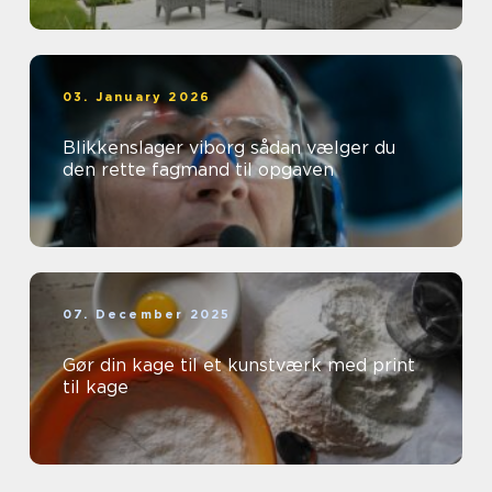
03. January 2026
Blikkenslager viborg sådan vælger du
den rette fagmand til opgaven
07. December 2025
Gør din kage til et kunstværk med print
til kage