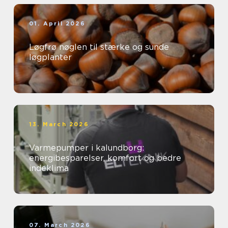
01. April 2026
Løgfrø nøglen til stærke og sunde
løgplanter
13. March 2026
Varmepumper i kalundborg:
energibesparelser, komfort og bedre
indeklima
07. March 2026