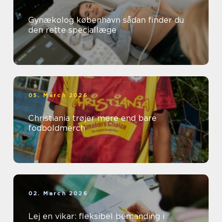
Gynækolog københavn sådan finder du
den rette speciallæge
05. March 2026
Christiania trøjer mere end bare
fodboldmerch
02. March 2026
Lej en vikar: fleksibel bemanding i