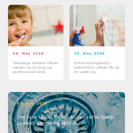
06. May 2026
03. May 2026
Tandlæge vanløse sådan
Erhvervsrengøring i
vælger du en tryg og
københavn: sådan får du
professionel klinik
et sundt og
professionelt
arbejdsmiljø
03. May 2026
Vvs faxe sådan finder du den rette hjælp
til vand, varme og sanitet