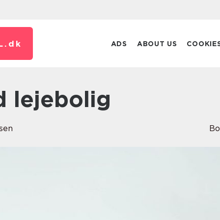
L.
dk
ADS
ABOUT US
COOKIE
d lejebolig
sen
Bo