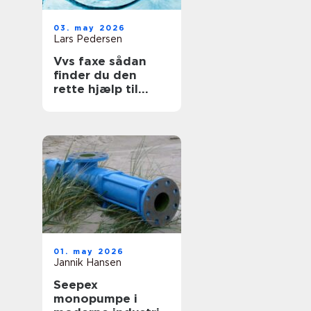
03. may 2026
Lars Pedersen
Vvs faxe sådan
finder du den
rette hjælp til
vand, varme og
sanitet
01. may 2026
Jannik Hansen
Seepex
monopumpe i