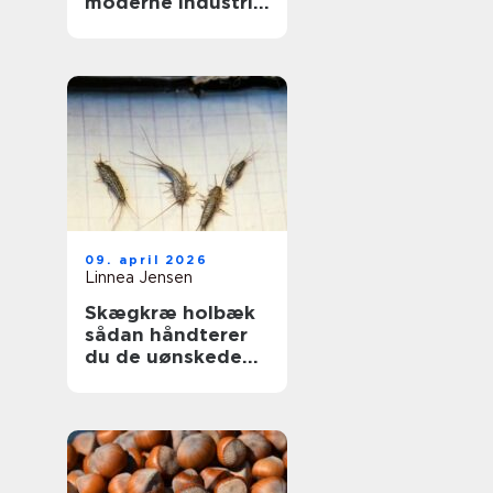
moderne industri:
driftssikker
dosering og
transport
09. april 2026
Linnea Jensen
Skægkræ holbæk
sådan håndterer
du de uønskede
gæster