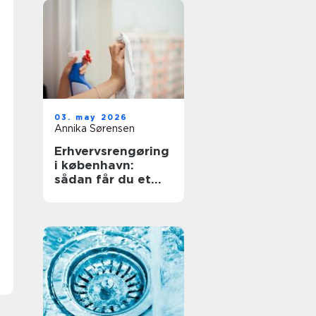
03. may 2026
Annika Sørensen
Erhvervsrengøring
i københavn:
sådan får du et
sundt og
professionelt
arbejdsmiljø