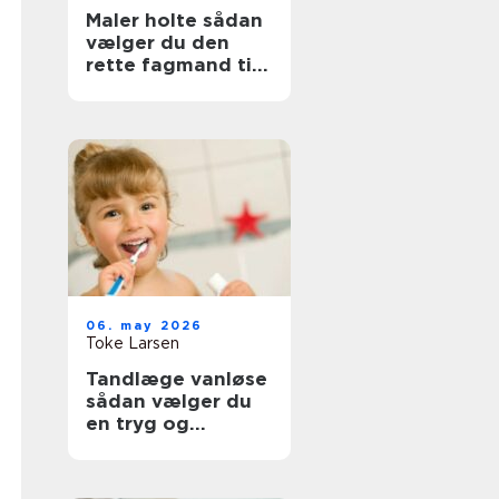
Maler holte sådan
vælger du den
rette fagmand til
opgaven
06. may 2026
Toke Larsen
Tandlæge vanløse
sådan vælger du
en tryg og
professionel klinik