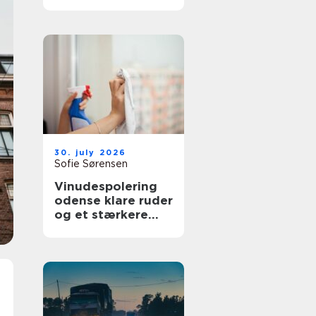
bedre overblik i
sundhedssektoren
30. july 2026
Sofie Sørensen
Vinudespolering
odense klare ruder
og et stærkere
helhedsindtryk af
din bolig