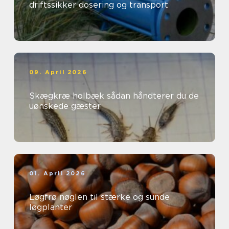
driftssikker dosering og transport
09. April 2026
Skægkræ holbæk sådan håndterer du de
uønskede gæster
01. April 2026
Løgfrø nøglen til stærke og sunde
løgplanter