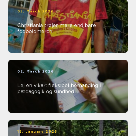
05. March 2026
Christiania trøjer mere end bare
fodboldmerch
02. March 2026
Lej en vikar: fleksibel bemanding i
pædagogik og sundhed
15. January 2026