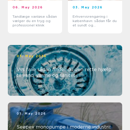
06. May 2026
03. May 2026
Tandlæge vanløse sådan
Erhvervsrengøring i
vælger du en tryg og
københavn: sådan får du
professionel klinik
et sundt og
professionelt
arbejdsmiljø
03. May 2026
Vvs faxe sådan finder du den rette hjælp
til vand, varme og sanitet
01. May 2026
Seepex monopumpe i moderne industri: