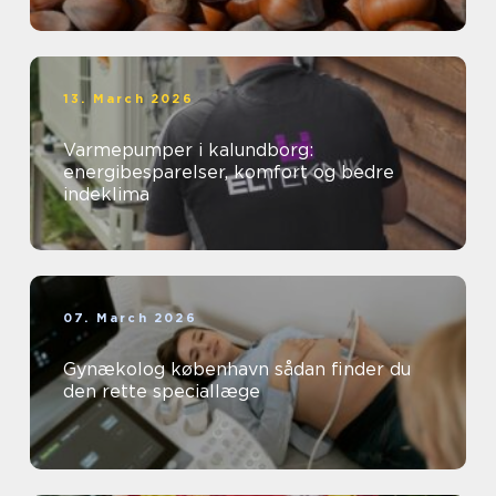
13. March 2026
Varmepumper i kalundborg:
energibesparelser, komfort og bedre
indeklima
07. March 2026
Gynækolog københavn sådan finder du
den rette speciallæge