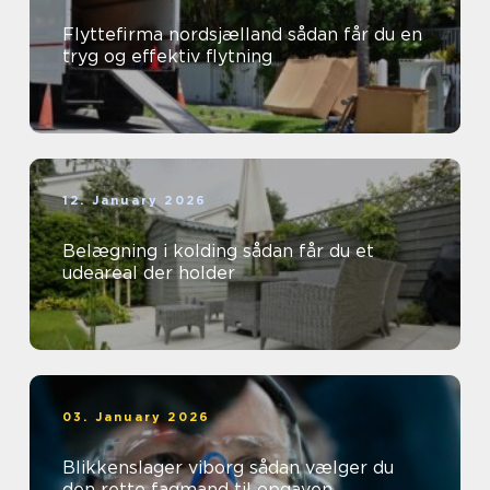
Flyttefirma nordsjælland sådan får du en
tryg og effektiv flytning
12. January 2026
Belægning i kolding sådan får du et
udeareal der holder
03. January 2026
Blikkenslager viborg sådan vælger du
den rette fagmand til opgaven