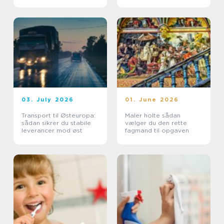
sundhedssektoren
af din bolig
03. July 2026
01. June 2026
Transport til Østeuropa:
Maler holte sådan
sådan sikrer du stabile
vælger du den rette
leverancer mod øst
fagmand til opgaven