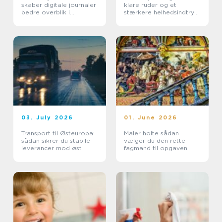
skaber digitale journaler
klare ruder og et
bedre overblik i
stærkere helhedsindtryk
sundhedssektoren
af din bolig
03. July 2026
01. June 2026
Transport til Østeuropa:
Maler holte sådan
sådan sikrer du stabile
vælger du den rette
leverancer mod øst
fagmand til opgaven