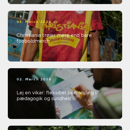
05. March 2026
Christiania trøjer mere end bare
fodboldmerch
02. March 2026
Lej en vikar: fleksibel bemanding i
pædagogik og sundhed