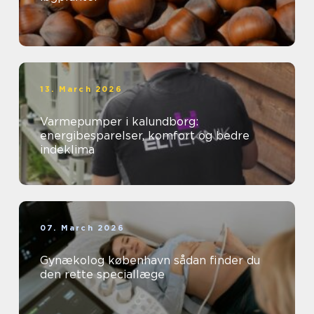
13. March 2026
Varmepumper i kalundborg:
energibesparelser, komfort og bedre
indeklima
07. March 2026
Gynækolog københavn sådan finder du
den rette speciallæge