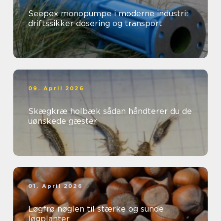
Seepex monopumpe i moderne industri:
driftssikker dosering og transport
09. April 2026
Skægkræ holbæk sådan håndterer du de
uønskede gæster
01. April 2026
Løgfrø nøglen til stærke og sunde
løgplanter