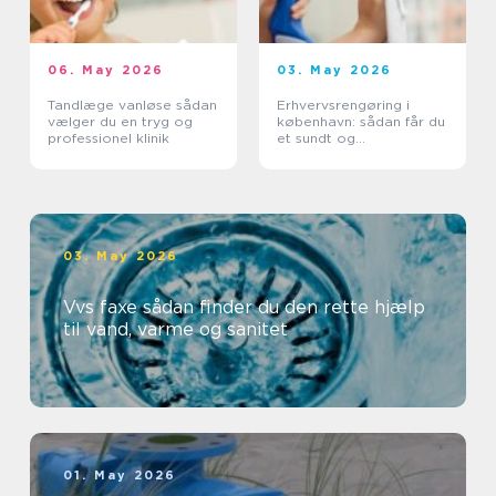
06. May 2026
03. May 2026
Tandlæge vanløse sådan
Erhvervsrengøring i
vælger du en tryg og
københavn: sådan får du
professionel klinik
et sundt og
professionelt
arbejdsmiljø
03. May 2026
Vvs faxe sådan finder du den rette hjælp
til vand, varme og sanitet
01. May 2026