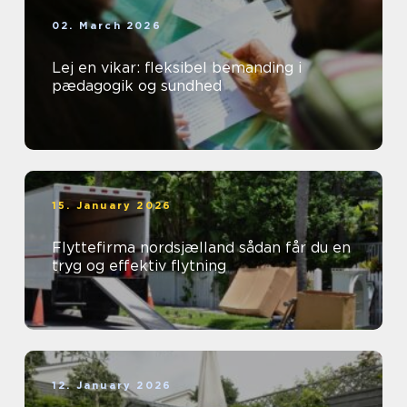
02. March 2026
Lej en vikar: fleksibel bemanding i
pædagogik og sundhed
15. January 2026
Flyttefirma nordsjælland sådan får du en
tryg og effektiv flytning
12. January 2026