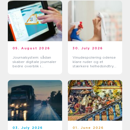
05. August 2026
30. July 2026
Journalsystem: sådan
Vinudespolering odense
skaber digitale journaler
klare ruder og et
bedre overblik i
stærkere helhedsindtryk
sundhedssektoren
af din bolig
03. July 2026
01. June 2026