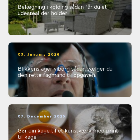
Belægning i kolding sådan får du et
udeareal der holder
03. January 2026
Blikkenslager viborg sådan vælger du
den rette fagmand til opgaven
07. December 2025
Gør din kage til et kunstværk med print
til kage