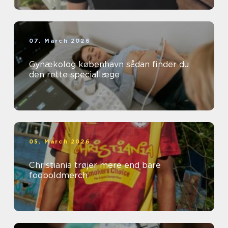
07. March 2026
Gynækolog københavn sådan finder du
den rette speciallæge
05. March 2026
Christiania trøjer mere end bare
fodboldmerch