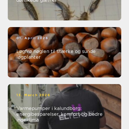
uønskede gæster
01. April 2026
Løgfrø nøglen til stærke og sunde
løgplanter
13. March 2026
Varmepumper i kalundborg:
energibesparelser, komfort og bedre
indeklima