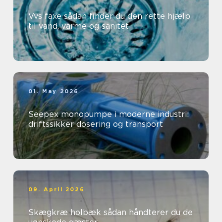
Vvs faxe sådan finder du den rette hjælp
til vand, varme og sanitet
01. May 2026
Seepex monopumpe i moderne industri:
driftssikker dosering og transport
09. April 2026
Skægkræ holbæk sådan håndterer du de