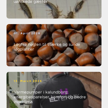
uønskede gæster
01. April 2026
Løgfrø nøglen til stærke og sunde
løgplanter
13. March 2026
Varmepumper i kalundborg:
energibesparelser, komfort og bedre
indeklima