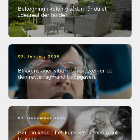
Belægning i kolding sådan får du et
udeareal der holder
03. January 2026
Blikkenslager viborg sådan vælger du
den rette fagmand til opgaven
07. December 2025
Gør din kage til et kunstværk med print
til kage