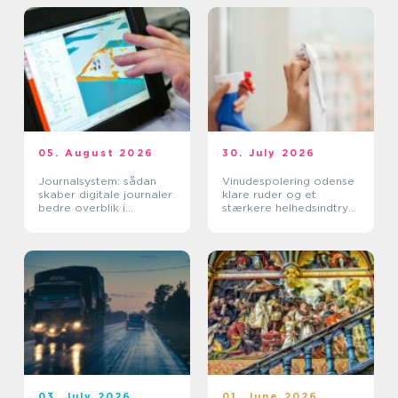
05. August 2026
30. July 2026
Journalsystem: sådan
Vinudespolering odense
skaber digitale journaler
klare ruder og et
bedre overblik i
stærkere helhedsindtryk
sundhedssektoren
af din bolig
03. July 2026
01. June 2026