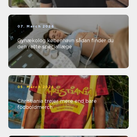
07. March 2026
Gynækolog københavn sådan finder du
den rette speciallæge
05. March 2026
Christiania trøjer mere end bare
fodboldmerch