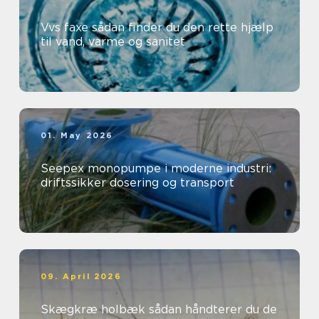
Vvs faxe sådan finder du den rette hjælp
til vand, varme og sanitet
01. May 2026
Seepex monopumpe i moderne industri:
driftssikker dosering og transport
09. April 2026
Skægkræ holbæk sådan håndterer du de