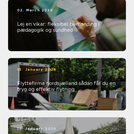
02. March 2026
Lej en vikar: fleksibel bemanding i
pædagogik og sundhed
15. January 2026
Flyttefirma nordsjælland sådan får du en
tryg og effektiv flytning
12. January 2026