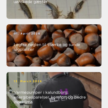
uønskede gæster
01. April 2026
Løgfrø nøglen til stærke og sunde
løgplanter
13. March 2026
Varmepumper i kalundborg:
energibesparelser, komfort og bedre
indeklima