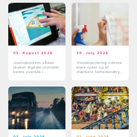
05. August 2026
30. July 2026
Journalsystem: sådan
Vinudespolering odense
skaber digitale journaler
klare ruder og et
bedre overblik i
stærkere helhedsindtryk
sundhedssektoren
af din bolig
03. July 2026
01. June 2026