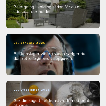
Belægning i kolding sådan får du et
udeareal der holder
03. January 2026
Blikkenslager viborg sådan vælger du
den rette fagmand til opgaven
07. December 2025
Gør din kage til et kunstværk med print
til kage