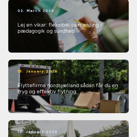
02. March 2026
Lej en vikar: fleksibel bemanding i
pædagogik og sundhed
15. January 2026
Flyttefirma nordsjælland sådan får du en
tryg og effektiv flytning
12. January 2026