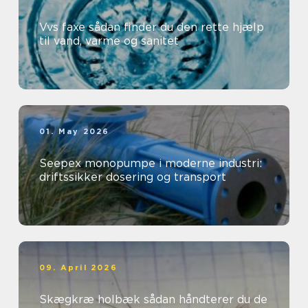
Vvs faxe sådan finder du den rette hjælp
til vand, varme og sanitet
01. May 2026
Seepex monopumpe i moderne industri:
driftssikker dosering og transport
09. April 2026
Skægkræ holbæk sådan håndterer du de