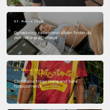
07. March 2026
Gynækolog københavn sådan finder du
den rette speciallæge
05. March 2026
Christiania trøjer mere end bare
fodboldmerch