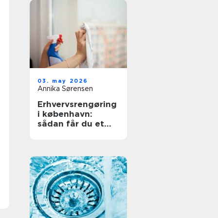
03. may 2026
Annika Sørensen
Erhvervsrengøring
i københavn:
sådan får du et
sundt og
professionelt
arbejdsmiljø