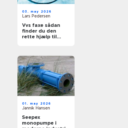
03. may 2026
Lars Pedersen
Vvs faxe sådan
finder du den
rette hjælp til
vand, varme og
sanitet
01. may 2026
Jannik Hansen
Seepex
monopumpe i