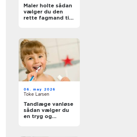
Maler holte sådan
vælger du den
rette fagmand til
opgaven
06. may 2026
Toke Larsen
Tandlæge vanløse
sådan vælger du
en tryg og
professionel klinik