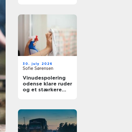
bedre overblik i
sundhedssektoren
30. july 2026
Sofie Sørensen
Vinudespolering
odense klare ruder
og et stærkere
helhedsindtryk af
din bolig