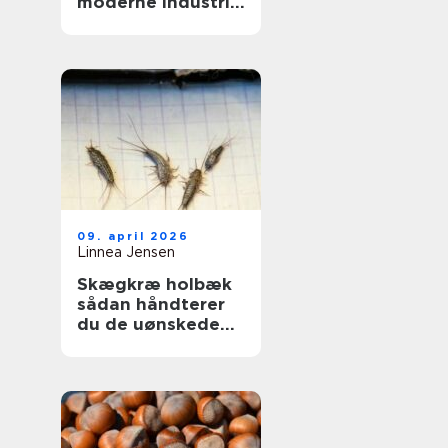
moderne industri:
driftssikker
dosering og
transport
09. april 2026
Linnea Jensen
Skægkræ holbæk
sådan håndterer
du de uønskede
gæster