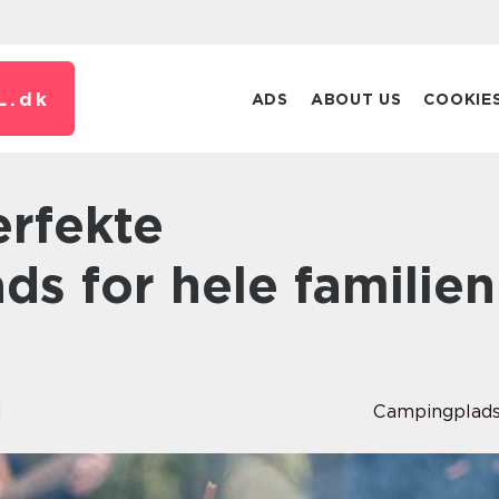
L.
dk
ADS
ABOUT US
COOKIE
s for hele familien
d
Campingplad