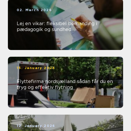
02. March 2026
Lej en vikar: fleksibel bemanding i
pædagogik og sundhed
15. January 2026
Flyttefirma nordsjælland sådan får du en
tryg og effektiv flytning
12. January 2026