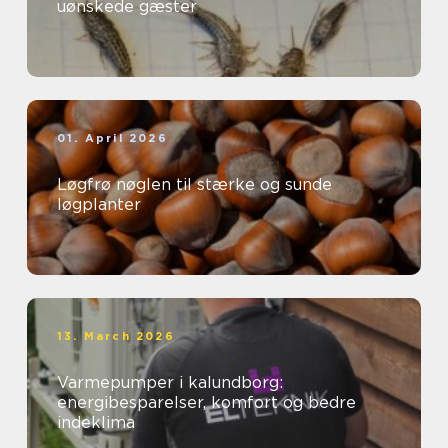
uønskede gæster
01. April 2026
Løgfrø nøglen til stærke og sunde
løgplanter
13. March 2026
Varmepumper i kalundborg:
energibesparelser, komfort og bedre
indeklima