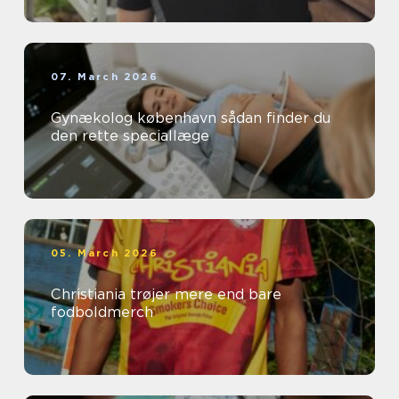
07. March 2026
Gynækolog københavn sådan finder du
den rette speciallæge
05. March 2026
Christiania trøjer mere end bare
fodboldmerch