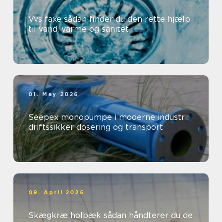
Vvs faxe sådan finder du den rette hjælp
til vand, varme og sanitet
01. May 2026
Seepex monopumpe i moderne industri:
driftssikker dosering og transport
09. April 2026
Skægkræ holbæk sådan håndterer du de