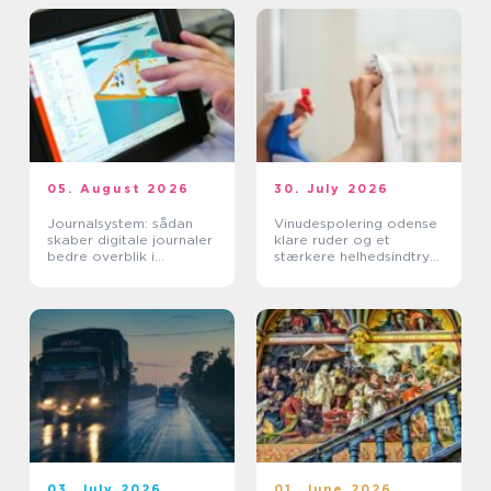
05. August 2026
30. July 2026
Journalsystem: sådan
Vinudespolering odense
skaber digitale journaler
klare ruder og et
bedre overblik i
stærkere helhedsindtryk
sundhedssektoren
af din bolig
03. July 2026
01. June 2026