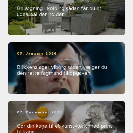
Belægning i kolding sådan får du et
udeareal der holder
03. January 2026
Blikkenslager viborg sådan vælger du
den rette fagmand til opgaven
07. December 2025
Gør din kage til et kunstværk med print
til kage