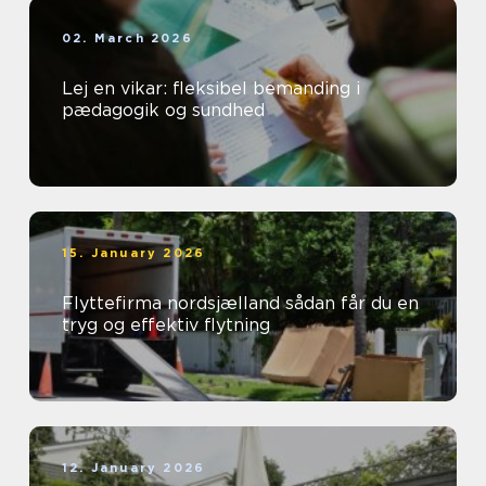
02. March 2026
Lej en vikar: fleksibel bemanding i
pædagogik og sundhed
15. January 2026
Flyttefirma nordsjælland sådan får du en
tryg og effektiv flytning
12. January 2026