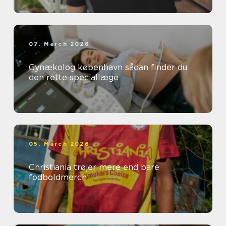
07. March 2026
Gynækolog københavn sådan finder du
den rette speciallæge
05. March 2026
Christiania trøjer mere end bare
fodboldmerch