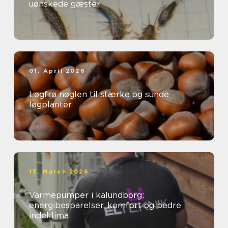
uønskede gæster
01. April 2026
Løgfrø nøglen til stærke og sunde
løgplanter
13. March 2026
Varmepumper i kalundborg:
energibesparelser, komfort og bedre
indeklima