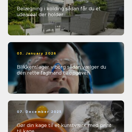
Belægning i kolding sådan får du et
udeareal der holder
03. January 2026
Blikkenslager viborg sådan vælger du
den rette fagmand til opgaven
07. December 2025
Gør din kage til et kunstværk med print
til kage