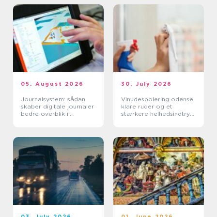
05. August 2026
30. July 2026
Journalsystem: sådan
Vinudespolering odense
skaber digitale journaler
klare ruder og et
bedre overblik i
stærkere helhedsindtryk
sundhedssektoren
af din bolig
03. July 2026
01. June 2026