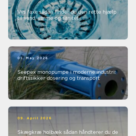
Vvs faxe sådan finder du den rette hjælp
til vand, varme og sanitet
01. May 2026
Seepex monopumpe i moderne industri:
driftssikker dosering og transport
09. April 2026
Skægkræ holbæk sådan håndterer du de