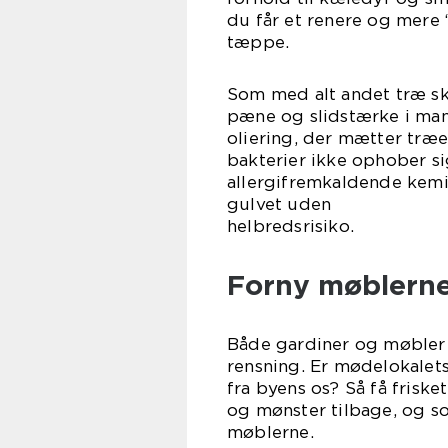
du får et renere og mere ‘
tæ
Som med alt andet træ ska
pæne og slidstærke i man
oliering, der mætter træe
bakterier ikke ophober si
allergifremkaldende kemik
gulvet uden
helbre
Forny møblern
Både gardiner og møbler k
rensning. Er mødelokalets
fra byens os? Så få frisk
og mønster tilbage, og s
møb