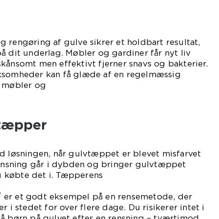
 rengøring af gulve sikrer et holdbart resultat,
å dit underlag. Møbler og gardiner får nyt liv
kånsomt men effektivt fjerner snavs og bakterier.
rksomheder kan få glæde af en regelmæssig
f møbler og
lve.
 tæpper
d løsningen, når gulvtæppet er blevet misfarvet
 rensning går i dybden og bringer gulvtæppet
du købte det i. Tæpperens
ra
/
er et godt eksempel på en rensemetode, der
r i stedet for over flere dage. Du risikerer intet i
å børn på gulvet efter en rensning – tværtimod,