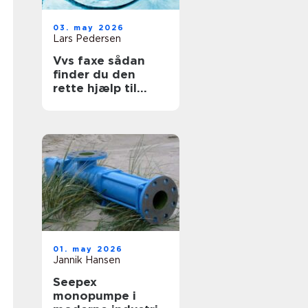
03. may 2026
Lars Pedersen
Vvs faxe sådan
finder du den
rette hjælp til
vand, varme og
sanitet
01. may 2026
Jannik Hansen
Seepex
monopumpe i