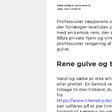
Professionel tæpperens og
der forlænger levetiden p
med en kemisk rens, der s
Både private hjem og vi
professionel rengøring a
gu
Rene gulve og
Vand og sæbe er ikke alti
eller plettet. En kemisk
tilbage til den tilstand, 
f
https://www.chemdry.dk
kan udføres på et par time
forhold til kæledyr og sm