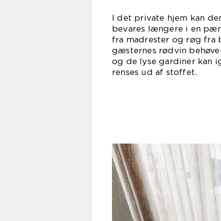
I det private hjem kan de
bevares længere i en pæn 
fra madrester og røg fra 
gæsternes rødvin behøver
og de lyse gardiner kan ig
renses 