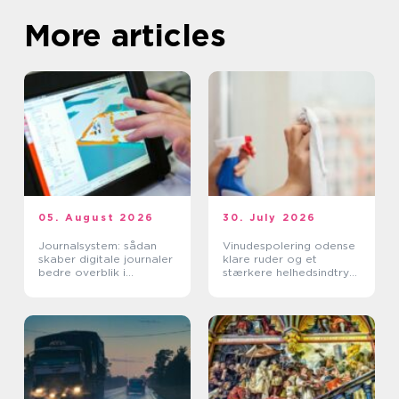
More articles
05. August 2026
30. July 2026
Journalsystem: sådan
Vinudespolering odense
skaber digitale journaler
klare ruder og et
bedre overblik i
stærkere helhedsindtryk
sundhedssektoren
af din bolig