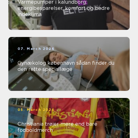
Varmepumper i kalundborg:
energibesparelser, komfort og bedre
indeklima
07. March 2026
Gynækolog københavn sådan finder du
den rette speciallæge
05. March 2026
Christiania trøjer mere end bare
fodboldmerch