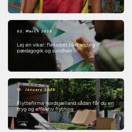
02. March 2026
Lej en vikar: fleksibel bemanding i
pædagogik og sundhed
15. January 2026
Flyttefirma nordsjælland sådan får du en
tryg og effektiv flytning