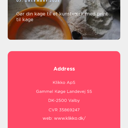
07. December 2025
Gør din kage til et kunstværk med print
til kage
Address
web:
www.klikko.dk/