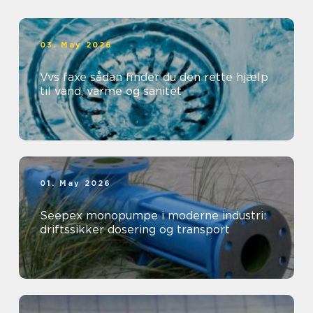
03. May 2026
Vvs faxe sådan finder du den rette hjælp
til vand, varme og sanitet
01. May 2026
Seepex monopumpe i moderne industri:
driftssikker dosering og transport