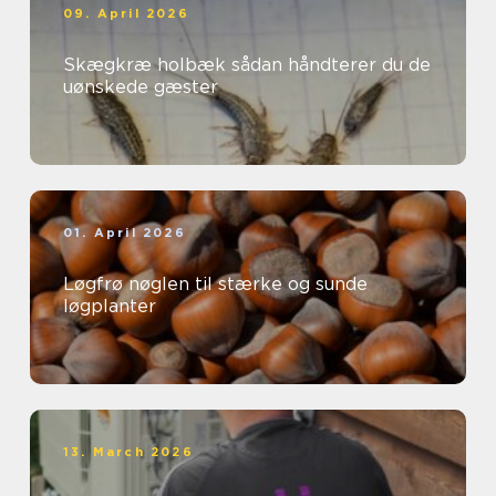
09. April 2026
Skægkræ holbæk sådan håndterer du de
uønskede gæster
01. April 2026
Løgfrø nøglen til stærke og sunde
løgplanter
13. March 2026