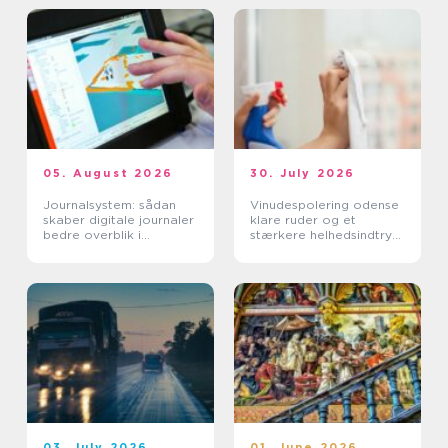
05. August 2026
30. July 2026
Journalsystem: sådan
Vinudespolering odense
skaber digitale journaler
klare ruder og et
bedre overblik i
stærkere helhedsindtryk
sundhedssektoren
af din bolig
03. July 2026
01. June 2026