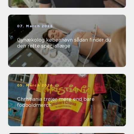
07. March 2026
Gynækolog københavn sådan finder du
den rette speciallæge
05. March 2026
Christiania trøjer mere end bare
fodboldmerch