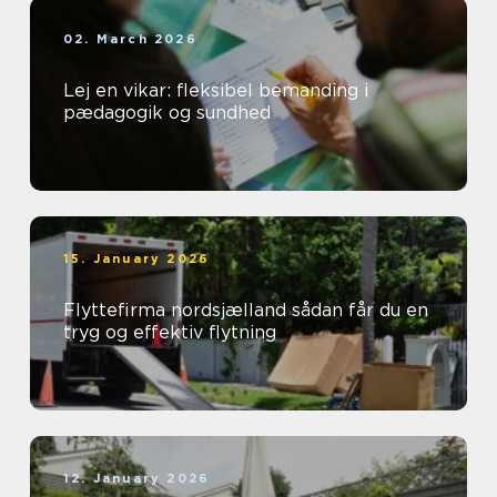
02. March 2026
Lej en vikar: fleksibel bemanding i
pædagogik og sundhed
15. January 2026
Flyttefirma nordsjælland sådan får du en
tryg og effektiv flytning
12. January 2026