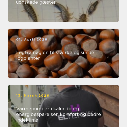
uønskede gæster
01. April 2026
Løgfrø nøglen til stærke og sunde
løgplanter
13. March 2026
Varmepumper i kalundborg:
energibesparelser, komfort og bedre
indeklima