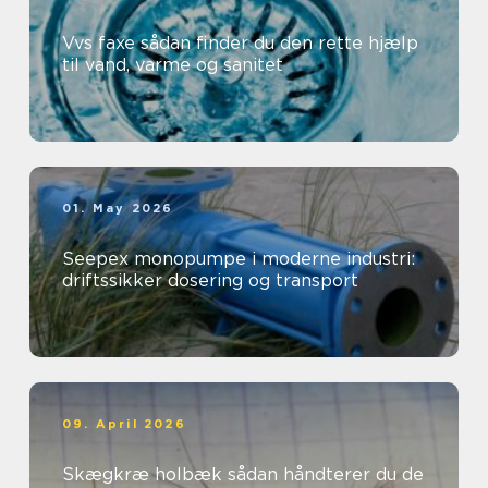
Vvs faxe sådan finder du den rette hjælp
til vand, varme og sanitet
01. May 2026
Seepex monopumpe i moderne industri:
driftssikker dosering og transport
09. April 2026
Skægkræ holbæk sådan håndterer du de