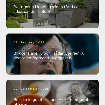
Belægning i kolding sådan får du et
udeareal der holder
03. January 2026
Blikkenslager viborg sådan vælger du
den rette fagmand til opgaven
07. December 2025
Gør din kage til et kunstværk med print
til kage