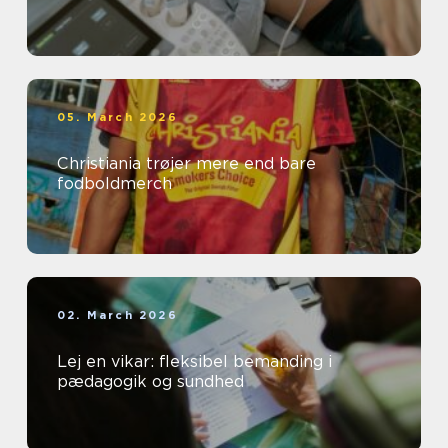
05. March 2026
Christiania trøjer mere end bare
fodboldmerch
02. March 2026
Lej en vikar: fleksibel bemanding i
pædagogik og sundhed