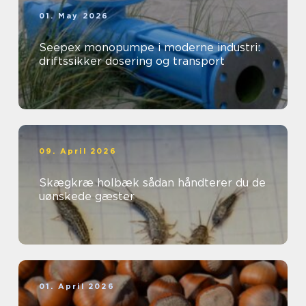
01. May 2026
Seepex monopumpe i moderne industri:
driftssikker dosering og transport
09. April 2026
Skægkræ holbæk sådan håndterer du de
uønskede gæster
01. April 2026