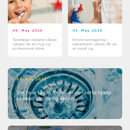
06. May 2026
03. May 2026
Tandlæge vanløse sådan
Erhvervsrengøring i
vælger du en tryg og
københavn: sådan får du
professionel klinik
et sundt og
professionelt
arbejdsmiljø
03. May 2026
Vvs faxe sådan finder du den rette hjælp
til vand, varme og sanitet