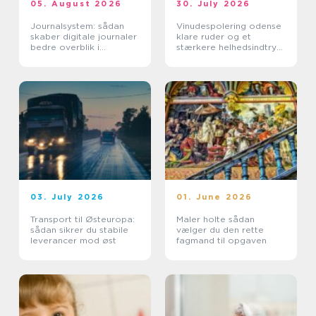
05. August 2026
30. July 2026
Journalsystem: sådan
Vinudespolering odense
skaber digitale journaler
klare ruder og et
bedre overblik i
stærkere helhedsindtryk
sundhedssektoren
af din bolig
03. July 2026
01. June 2026
Transport til Østeuropa:
Maler holte sådan
sådan sikrer du stabile
vælger du den rette
leverancer mod øst
fagmand til opgaven