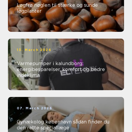
Løgfrø nøglen til stærke og sunde
løgplanter
13. March 2026
Varmepumper i kalundborg:
energibesparelser, komfort og bedre
indeklima
07. March 2026
Gynækolog københavn sådan finder du
den rette speciallæge