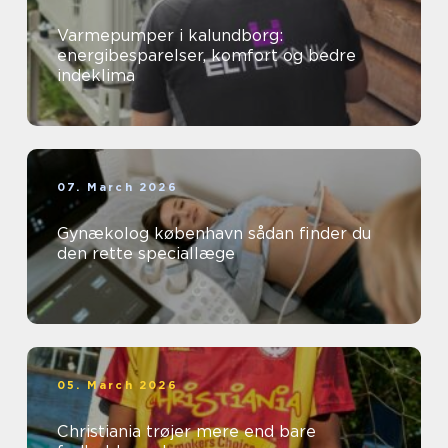
Varmepumper i kalundborg:
energibesparelser, komfort og bedre
indeklima
07. March 2026
Gynækolog københavn sådan finder du
den rette speciallæge
05. March 2026
Christiania trøjer mere end bare