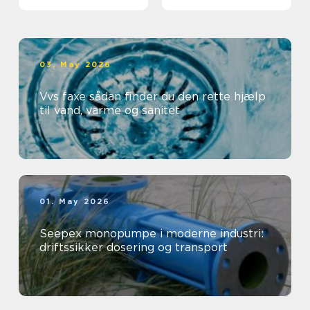
professionelt
arbejdsmiljø
03. May 2026
Vvs faxe sådan finder du den rette hjælp
til vand, varme og sanitet
01. May 2026
Seepex monopumpe i moderne industri:
driftssikker dosering og transport