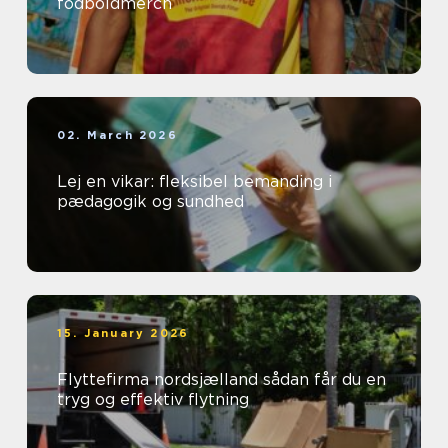
fodboldmerch
02. March 2026
Lej en vikar: fleksibel bemanding i
pædagogik og sundhed
15. January 2026
Flyttefirma nordsjælland sådan får du en
tryg og effektiv flytning