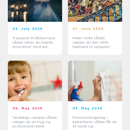
03. July 2026
01. June 2026
Transport til Østeuropa:
Maler holte sådan
sådan sikrer du stabile
vælger du den rette
leverancer mod øst
fagmand til opgaven
06. May 2026
03. May 2026
Tandlæge vanløse sådan
Erhvervsrengøring i
vælger du en tryg og
københavn: sådan får du
professionel klinik
et sundt og