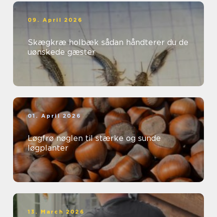
09. April 2026
Skægkræ holbæk sådan håndterer du de
uønskede gæster
01. April 2026
Løgfrø nøglen til stærke og sunde
løgplanter
13. March 2026