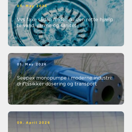
03. May 2026
Vvs faxe sådan finder du den rette hjælp
til vand, varme og sanitet
01. May 2026
Seepex monopumpe i moderne industri:
driftssikker dosering og transport
09. April 2026