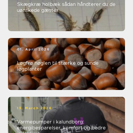
Skægkræ holbæk sådan håndterer du de
uønskede gæster
01. April 2026
Løgfrø nøglen til stærke og sunde
løgplanter
13. March 2026
Varmepumper i kalundborg:
energibesparelser, komfort og bedre