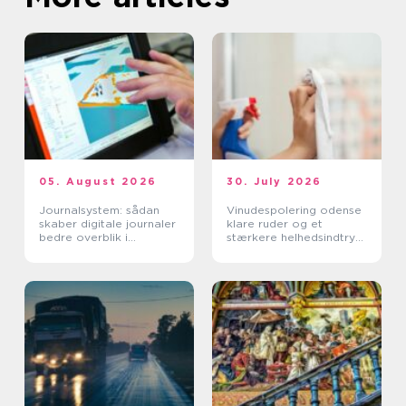
05. August 2026
30. July 2026
Journalsystem: sådan
Vinudespolering odense
skaber digitale journaler
klare ruder og et
bedre overblik i
stærkere helhedsindtryk
sundhedssektoren
af din bolig