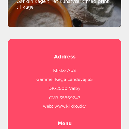
Gør din kage til et kunstværk med print
til kage
Address
web:
www.klikko.dk/
Menu