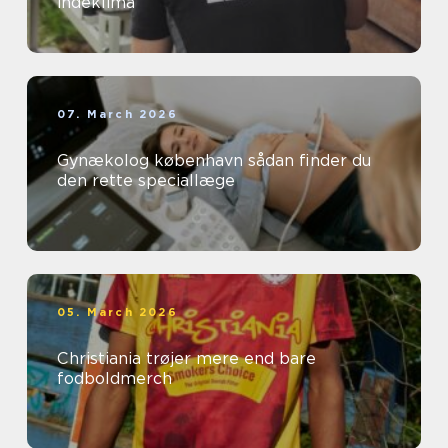
indeklima
07. March 2026
Gynækolog københavn sådan finder du
den rette speciallæge
05. March 2026
Christiania trøjer mere end bare
fodboldmerch