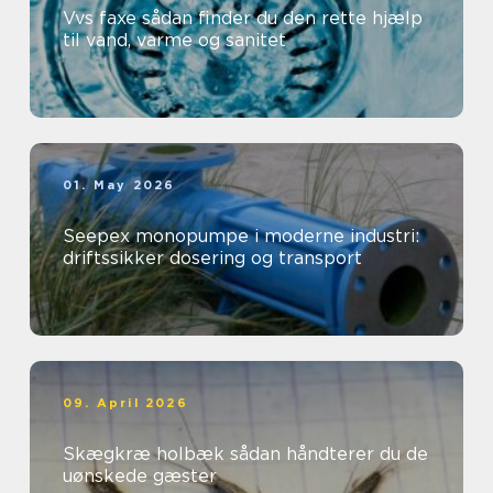
Vvs faxe sådan finder du den rette hjælp
til vand, varme og sanitet
01. May 2026
Seepex monopumpe i moderne industri:
driftssikker dosering og transport
09. April 2026
Skægkræ holbæk sådan håndterer du de
uønskede gæster