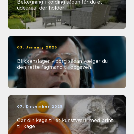
Belægning i kolding sådan får du et
udeareal der holder
03. January 2026
Blikkenslager viborg sådan vælger du
den rette fagmand til opgaven
07. December 2025
Gør din kage til et kunstværk med print
til kage