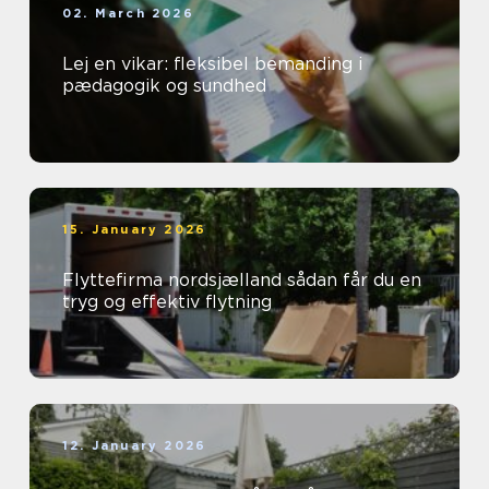
02. March 2026
Lej en vikar: fleksibel bemanding i
pædagogik og sundhed
15. January 2026
Flyttefirma nordsjælland sådan får du en
tryg og effektiv flytning
12. January 2026