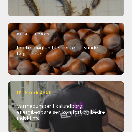
01. April 2026
Løgfrø nøglen til stærke og sunde
løgplanter
13. March 2026
Varmepumper i kalundborg:
energibesparelser, komfort og bedre
indeklima