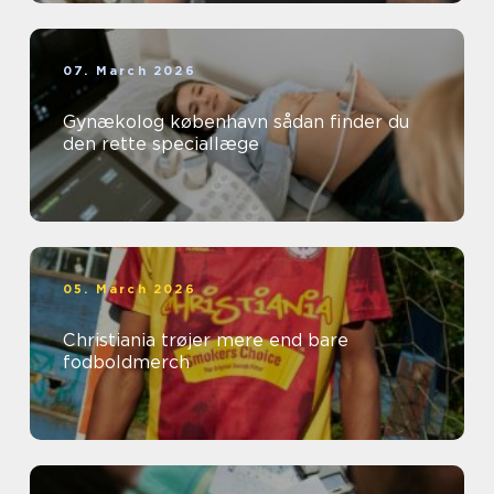
07. March 2026
Gynækolog københavn sådan finder du
den rette speciallæge
05. March 2026
Christiania trøjer mere end bare
fodboldmerch