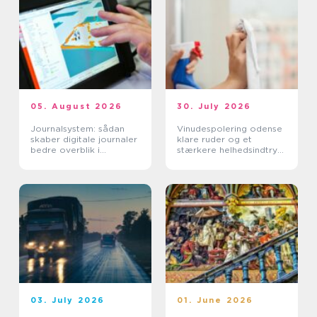
05. August 2026
30. July 2026
Journalsystem: sådan
Vinudespolering odense
skaber digitale journaler
klare ruder og et
bedre overblik i
stærkere helhedsindtryk
sundhedssektoren
af din bolig
03. July 2026
01. June 2026