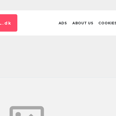
L.
dk
ADS
ABOUT US
COOKIE