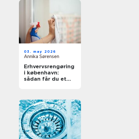
03. may 2026
Annika Sørensen
Erhvervsrengøring
i københavn:
sådan får du et
sundt og
professionelt
arbejdsmiljø