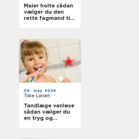
Maler holte sådan
vælger du den
rette fagmand til
opgaven
06. may 2026
Toke Larsen
Tandlæge vanløse
sådan vælger du
en tryg og
professionel klinik