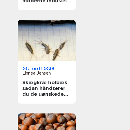
moderne industri:
driftssikker
dosering og
transport
09. april 2026
Linnea Jensen
Skægkræ holbæk
sådan håndterer
du de uønskede
gæster