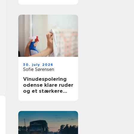
bedre overblik i
sundhedssektoren
30. july 2026
Sofie Sørensen
Vinudespolering
odense klare ruder
og et stærkere
helhedsindtryk af
din bolig