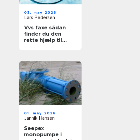
03. may 2026
Lars Pedersen
Vvs faxe sådan
finder du den
rette hjælp til
vand, varme og
sanitet
01. may 2026
Jannik Hansen
Seepex
monopumpe i