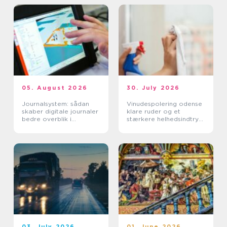
05. August 2026
30. July 2026
Journalsystem: sådan
Vinudespolering odense
skaber digitale journaler
klare ruder og et
bedre overblik i
stærkere helhedsindtryk
sundhedssektoren
af din bolig
03. July 2026
01. June 2026