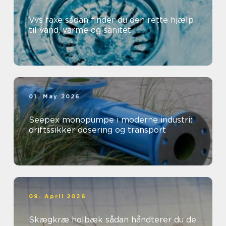
Vvs faxe sådan finder du den rette hjælp
til vand, varme og sanitet
01. May 2026
Seepex monopumpe i moderne industri:
driftssikker dosering og transport
09. April 2026
Skægkræ holbæk sådan håndterer du de