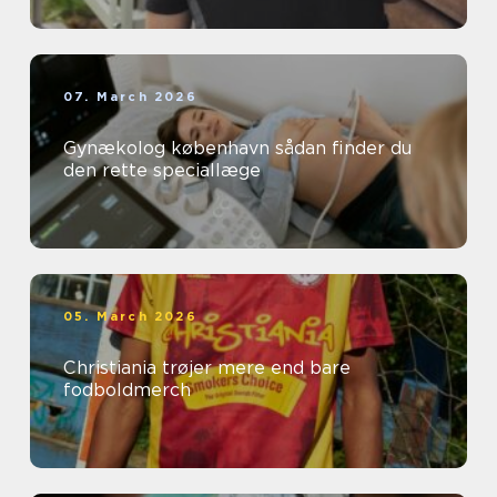
07. March 2026
Gynækolog københavn sådan finder du
den rette speciallæge
05. March 2026
Christiania trøjer mere end bare
fodboldmerch