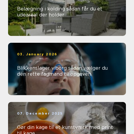
Belægning i kolding sådan får du et
udeareal der holder
03. January 2026
Blikkenslager viborg sådan vælger du
den rette fagmand til opgaven
07. December 2025
Gør din kage til et kunstværk med print
til kage