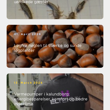
uønskede gæster
01. April 2026
Løgfrø nøglen til stærke og sunde
løgplanter
13. March 2026
Varmepumper i kalundborg:
energibesparelser, komfort og bedre
indeklima