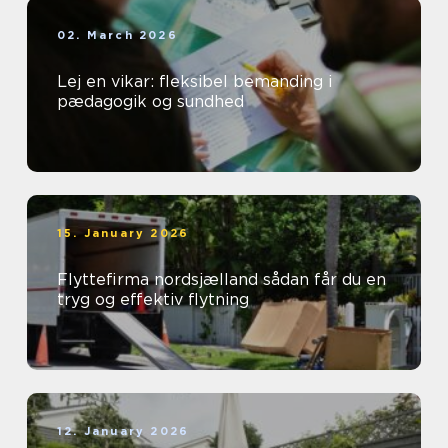
02. March 2026
Lej en vikar: fleksibel bemanding i
pædagogik og sundhed
15. January 2026
Flyttefirma nordsjælland sådan får du en
tryg og effektiv flytning
12. January 2026