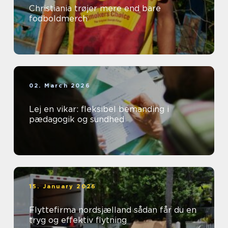
Christiania trøjer mere end bare
fodboldmerch
02. March 2026
Lej en vikar: fleksibel bemanding i
pædagogik og sundhed
15. January 2026
Flyttefirma nordsjælland sådan får du en
tryg og effektiv flytning