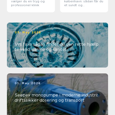
vælger du en tryg og
københavn: sådan får du
professionel klinik
et sundt og
professionelt
arbejdsmiljø
03. May 2026
Vvs faxe sådan finder du den rette hjælp
til vand, varme og sanitet
01. May 2026
Seepex monopumpe i moderne industri:
driftssikker dosering og transport