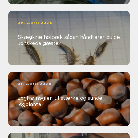
09. April 2026
Skægkræ holbæk sådan håndterer du de
uønskede gæster
01. April 2026
Løgfrø nøglen til stærke og sunde
løgplanter