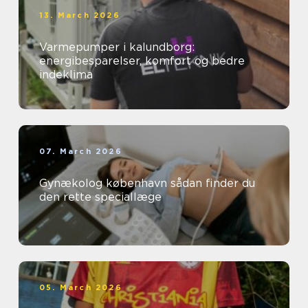
13. March 2026
Varmepumper i kalundborg:
energibesparelser, komfort og bedre
indeklima
07. March 2026
Gynækolog københavn sådan finder du
den rette speciallæge
05. March 2026