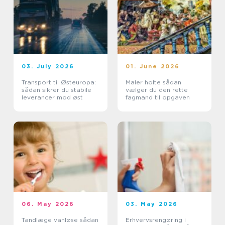
03. July 2026
01. June 2026
Transport til Østeuropa:
Maler holte sådan
sådan sikrer du stabile
vælger du den rette
leverancer mod øst
fagmand til opgaven
06. May 2026
03. May 2026
Tandlæge vanløse sådan
Erhvervsrengøring i