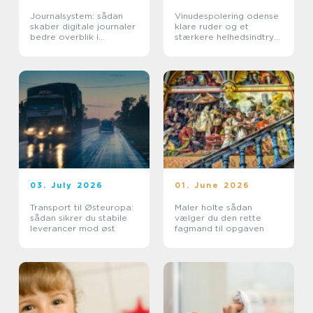
Journalsystem: sådan
Vinudespolering odense
skaber digitale journaler
klare ruder og et
bedre overblik i
stærkere helhedsindtryk
sundhedssektoren
af din bolig
03. July 2026
01. June 2026
Transport til Østeuropa:
Maler holte sådan
sådan sikrer du stabile
vælger du den rette
leverancer mod øst
fagmand til opgaven