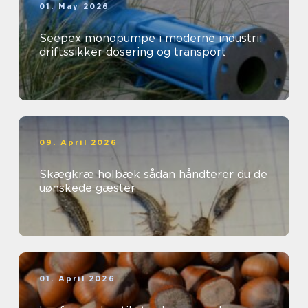
01. May 2026
Seepex monopumpe i moderne industri:
driftssikker dosering og transport
09. April 2026
Skægkræ holbæk sådan håndterer du de
uønskede gæster
01. April 2026