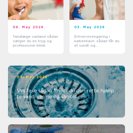
06. May 2026
03. May 2026
Tandlæge vanløse sådan
Erhvervsrengøring i
vælger du en tryg og
københavn: sådan får du
professionel klinik
et sundt og
professionelt
arbejdsmiljø
03. May 2026
Vvs faxe sådan finder du den rette hjælp
til vand, varme og sanitet