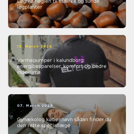
Løgfrø nøglen til stærke og sunde
løgplanter
13. March 2026
Varmepumper i kalundborg:
energibesparelser, komfort og bedre
indeklima
07. March 2026
Gynækolog københavn sådan finder du
den rette speciallæge