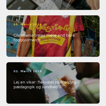
05. March 2026
Christiania trøjer mere end bare
fodboldmerch
02. March 2026
Lej en vikar: fleksibel bemanding i
pædagogik og sundhed