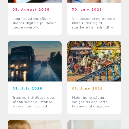
05. August 2026
30. July 2026
Journalsystem: sådan
Vinudespolering odense
skaber digitale journaler
klare ruder og et
bedre overblik i
stærkere helhedsindtryk
sundhedssektoren
af din bolig
03. July 2026
01. June 2026
Transport til Østeuropa:
Maler holte sådan
sådan sikrer du stabile
vælger du den rette
leverancer mod øst
fagmand til opgaven