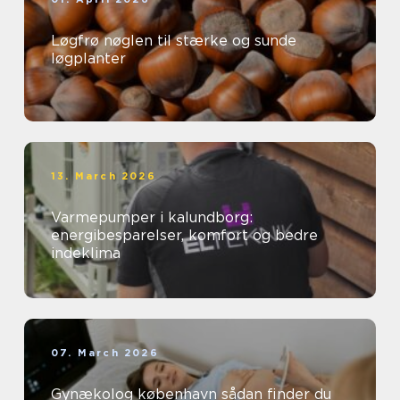
Løgfrø nøglen til stærke og sunde
løgplanter
13. March 2026
Varmepumper i kalundborg:
energibesparelser, komfort og bedre
indeklima
07. March 2026
Gynækolog københavn sådan finder du