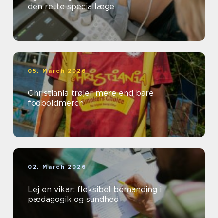
den rette speciallæge
05. March 2026
Christiania trøjer mere end bare
fodboldmerch
02. March 2026
Lej en vikar: fleksibel bemanding i
pædagogik og sundhed