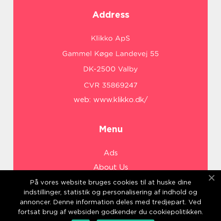
Address
web:
www.klikko.dk/
Menu
Ads
About Us
Cookies
På vores website bruges cookies til at huske dine
indstillinger, statistik og personalisering af indhold og
Contact
annoncer. Denne information deles med tredjepart. Ved
Sitemap
fortsat brug af websiden godkender du cookiepolitikken.