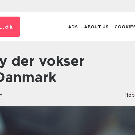
L.
dk
ADS
ABOUT US
COOKIE
 Danmark
n
Hob