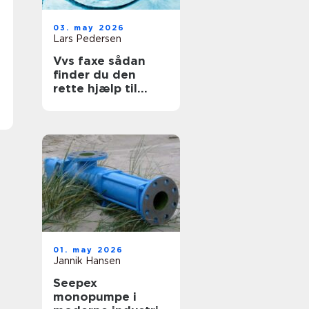
03. may 2026
Lars Pedersen
Vvs faxe sådan
finder du den
rette hjælp til
vand, varme og
sanitet
01. may 2026
Jannik Hansen
Seepex
monopumpe i