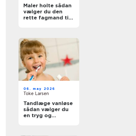
Maler holte sådan
vælger du den
rette fagmand til
opgaven
06. may 2026
Toke Larsen
Tandlæge vanløse
sådan vælger du
en tryg og
professionel klinik