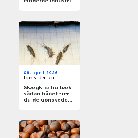
moderne industri:
driftssikker
dosering og
transport
09. april 2026
Linnea Jensen
Skægkræ holbæk
sådan håndterer
du de uønskede
gæster