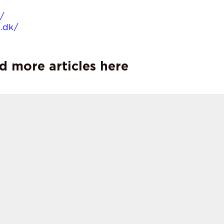
/
/
n.dk/
d more articles here