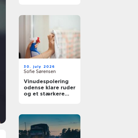
bedre overblik i
sundhedssektoren
30. july 2026
Sofie Sørensen
Vinudespolering
odense klare ruder
og et stærkere
helhedsindtryk af
din bolig