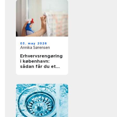
03. may 2026
Annika Sørensen
Erhvervsrengøring
i københavn:
sådan får du et
sundt og
professionelt
arbejdsmiljø