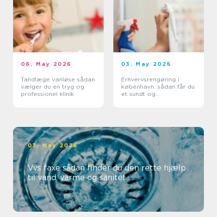
06. May 2026
03. May 2026
Tandlæge vanløse sådan
Erhvervsrengøring i
vælger du en tryg og
københavn: sådan får du
professionel klinik
et sundt og
professionelt
arbejdsmiljø
03. May 2026
Vvs faxe sådan finder du den rette hjælp
til vand, varme og sanitet