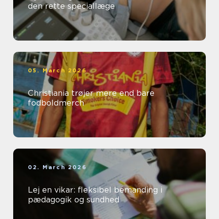
den rette speciallæge
05. March 2026
Christiania trøjer mere end bare
fodboldmerch
02. March 2026
Lej en vikar: fleksibel bemanding i
pædagogik og sundhed