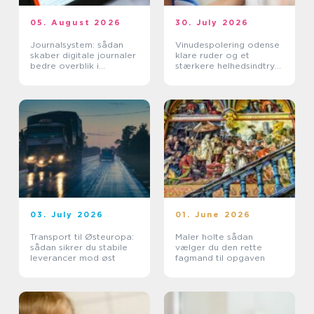
05. August 2026
30. July 2026
Journalsystem: sådan
Vinudespolering odense
skaber digitale journaler
klare ruder og et
bedre overblik i
stærkere helhedsindtryk
sundhedssektoren
af din bolig
03. July 2026
01. June 2026
Transport til Østeuropa:
Maler holte sådan
sådan sikrer du stabile
vælger du den rette
leverancer mod øst
fagmand til opgaven