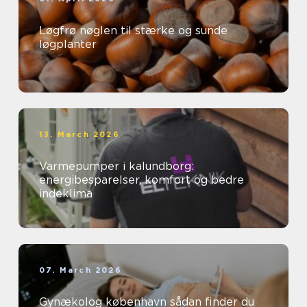
Løgfrø nøglen til stærke og sunde
løgplanter
13. March 2026
Varmepumper i kalundborg:
energibesparelser, komfort og bedre
indeklima
07. March 2026
Gynækolog københavn sådan finder du