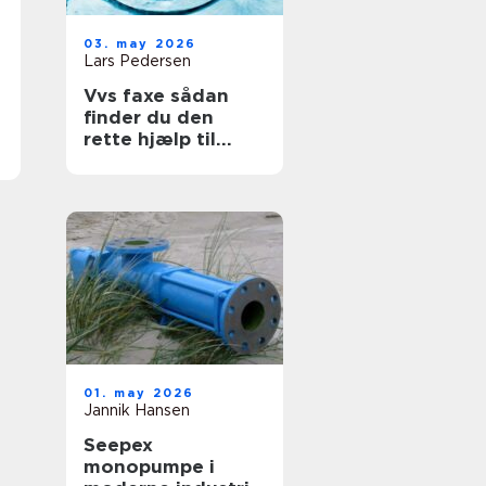
03. may 2026
Lars Pedersen
Vvs faxe sådan
finder du den
rette hjælp til
vand, varme og
sanitet
01. may 2026
Jannik Hansen
Seepex
monopumpe i