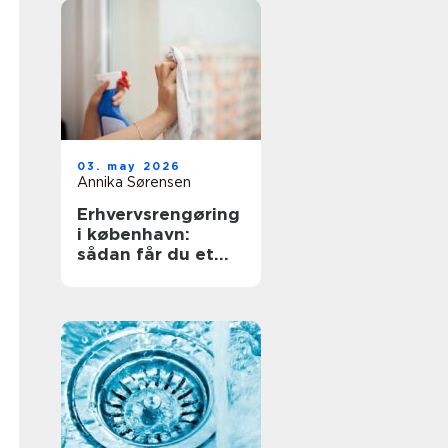
03. may 2026
Annika Sørensen
Erhvervsrengøring
i københavn:
sådan får du et
sundt og
professionelt
arbejdsmiljø