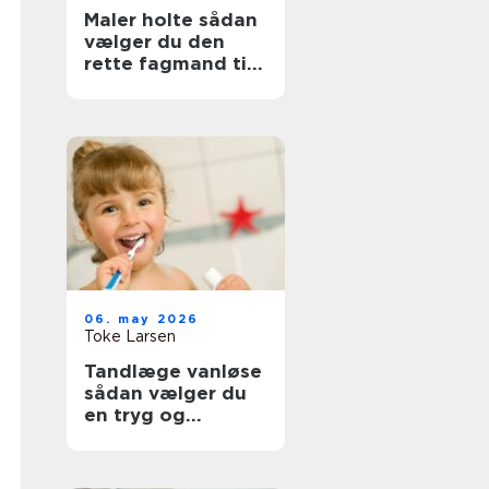
Maler holte sådan
vælger du den
rette fagmand til
opgaven
06. may 2026
Toke Larsen
Tandlæge vanløse
sådan vælger du
en tryg og
professionel klinik