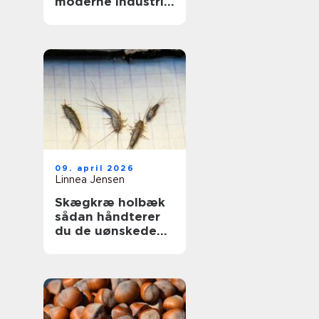
moderne industri:
driftssikker
dosering og
transport
09. april 2026
Linnea Jensen
Skægkræ holbæk
sådan håndterer
du de uønskede
gæster