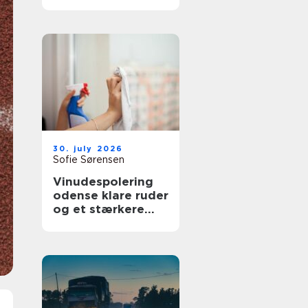
bedre overblik i
sundhedssektoren
30. july 2026
Sofie Sørensen
Vinudespolering
odense klare ruder
og et stærkere
helhedsindtryk af
din bolig