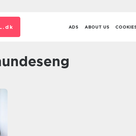
L.
dk
ADS
ABOUT US
COOKIE
 hundeseng