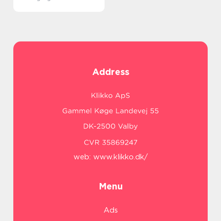
Address
web:
www.klikko.dk/
Menu
Ads