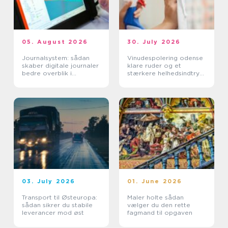
05. August 2026
30. July 2026
Journalsystem: sådan
Vinudespolering odense
skaber digitale journaler
klare ruder og et
bedre overblik i
stærkere helhedsindtryk
sundhedssektoren
af din bolig
03. July 2026
01. June 2026
Transport til Østeuropa:
Maler holte sådan
sådan sikrer du stabile
vælger du den rette
leverancer mod øst
fagmand til opgaven