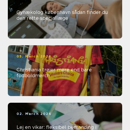
Gynækolog københavn sådan finder du
den rette speciallæge
05. March 2026
Christiania trøjer mere end bare
fodboldmerch
02. March 2026
Lej en vikar: fleksibel bemanding i