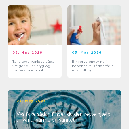
06. May 2026
03. May 2026
Tandlæge vanløse sådan
Erhvervsrengøring i
vælger du en tryg og
københavn: sådan får du
professionel klinik
et sundt og
professionelt
arbejdsmiljø
03. May 2026
Vvs faxe sådan finder du den rette hjælp
til vand, varme og sanitet