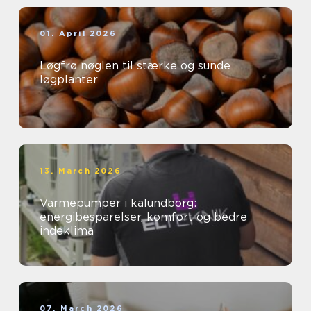
01. April 2026
Løgfrø nøglen til stærke og sunde
løgplanter
13. March 2026
Varmepumper i kalundborg:
energibesparelser, komfort og bedre
indeklima
07. March 2026