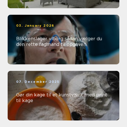
03. January 2026
Blikkenslager viborg sådan vælger du
den rette fagmand til opgaven
07. December 2025
Gør din kage til et kunstværk med print
til kage