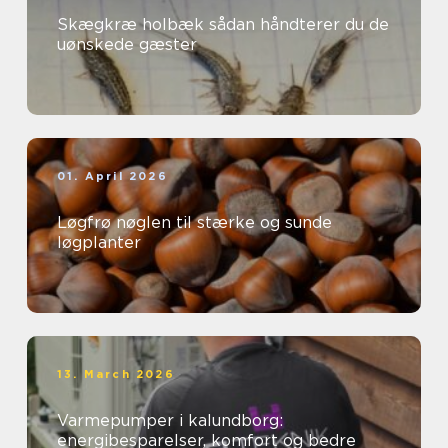
Skægkræ holbæk sådan håndterer du de
uønskede gæster
01. April 2026
Løgfrø nøglen til stærke og sunde
løgplanter
13. March 2026
Varmepumper i kalundborg:
energibesparelser, komfort og bedre