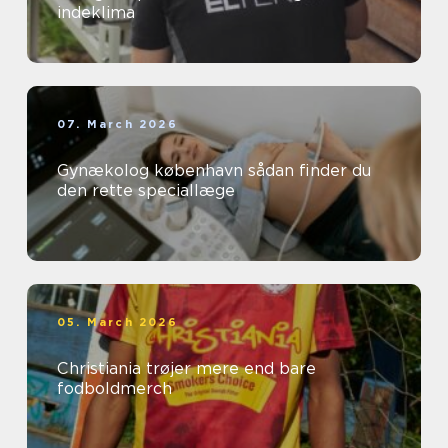
indeklima
07. March 2026
Gynækolog københavn sådan finder du
den rette speciallæge
05. March 2026
Christiania trøjer mere end bare
fodboldmerch