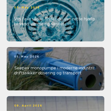
03. May 2026
Vvs faxe sådan finder du den rette hjælp
til vand, varme og sanitet
01. May 2026
Seepex monopumpe i moderne industri:
driftssikker dosering og transport
09. April 2026