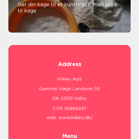
Gør din kage til et kunstværk med print
til kage
Address
web:
www.klikko.dk/
Menu