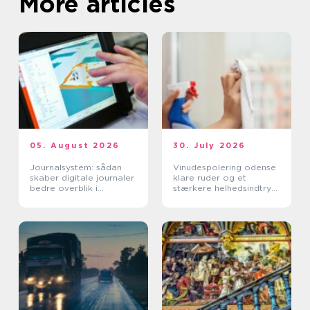
More articles
05. August 2026
30. July 2026
Journalsystem: sådan
Vinudespolering odense
skaber digitale journaler
klare ruder og et
bedre overblik i
stærkere helhedsindtryk
sundhedssektoren
af din bolig