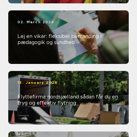
02. March 2026
Lej en vikar: fleksibel bemanding i
pædagogik og sundhed
15. January 2026
Flyttefirma nordsjælland sådan får du en
tryg og effektiv flytning