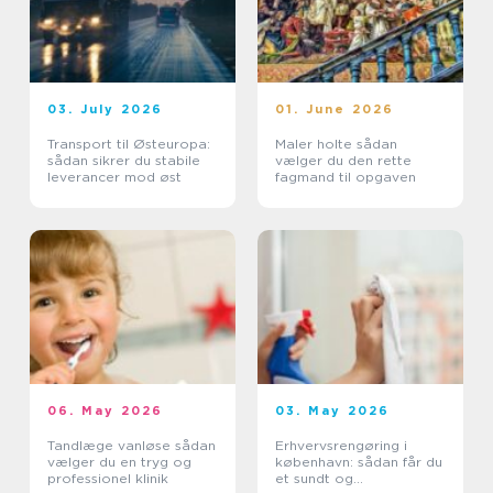
03. July 2026
01. June 2026
Transport til Østeuropa:
Maler holte sådan
sådan sikrer du stabile
vælger du den rette
leverancer mod øst
fagmand til opgaven
06. May 2026
03. May 2026
Tandlæge vanløse sådan
Erhvervsrengøring i
vælger du en tryg og
københavn: sådan får du
professionel klinik
et sundt og