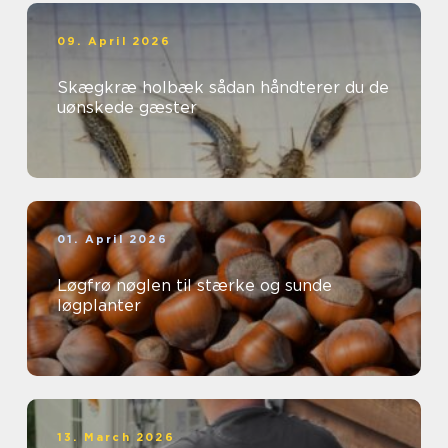
09. April 2026
Skægkræ holbæk sådan håndterer du de
uønskede gæster
01. April 2026
Løgfrø nøglen til stærke og sunde
løgplanter
13. March 2026