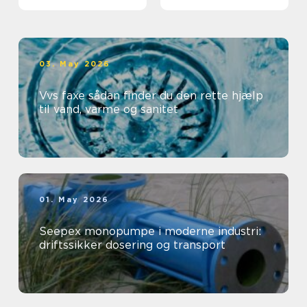
professionelt
arbejdsmiljø
03. May 2026
Vvs faxe sådan finder du den rette hjælp
til vand, varme og sanitet
01. May 2026
Seepex monopumpe i moderne industri:
driftssikker dosering og transport