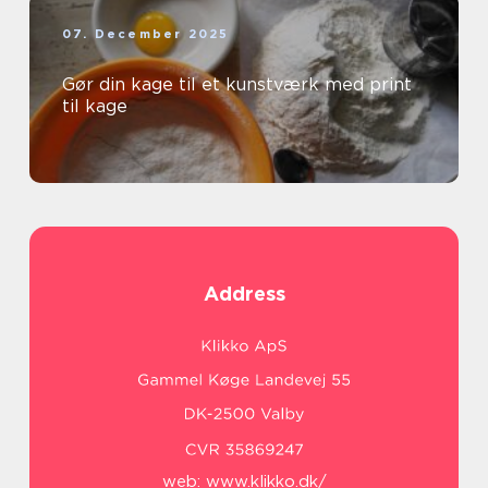
07. December 2025
Gør din kage til et kunstværk med print
til kage
Address
web:
www.klikko.dk/