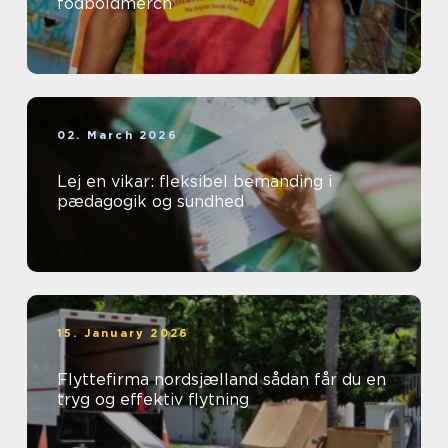
fodboldmerch
02. March 2026
Lej en vikar: fleksibel bemanding i
pædagogik og sundhed
15. January 2026
Flyttefirma nordsjælland sådan får du en
tryg og effektiv flytning