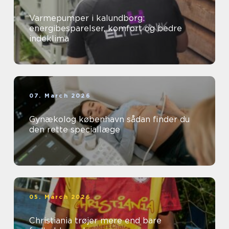
Varmepumper i kalundborg:
energibesparelser, komfort og bedre
indeklima
07. March 2026
Gynækolog københavn sådan finder du
den rette speciallæge
05. March 2026
Christiania trøjer mere end bare