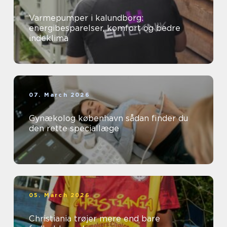
Varmepumper i kalundborg:
energibesparelser, komfort og bedre
indeklima
07. March 2026
Gynækolog københavn sådan finder du
den rette speciallæge
05. March 2026
Christiania trøjer mere end bare