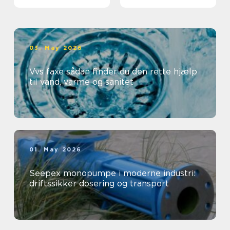
professionelt
arbejdsmiljø
03. May 2026
Vvs faxe sådan finder du den rette hjælp
til vand, varme og sanitet
01. May 2026
Seepex monopumpe i moderne industri:
driftssikker dosering og transport