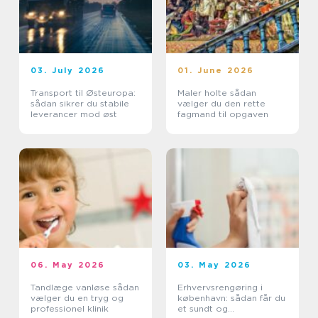
03. July 2026
01. June 2026
Transport til Østeuropa:
Maler holte sådan
sådan sikrer du stabile
vælger du den rette
leverancer mod øst
fagmand til opgaven
06. May 2026
03. May 2026
Tandlæge vanløse sådan
Erhvervsrengøring i
vælger du en tryg og
københavn: sådan får du
professionel klinik
et sundt og