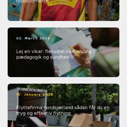
fodboldmerch
02. March 2026
Lej en vikar: fleksibel bemanding i
pædagogik og sundhed
15. January 2026
Flyttefirma nordsjælland sådan får du en
tryg og effektiv flytning