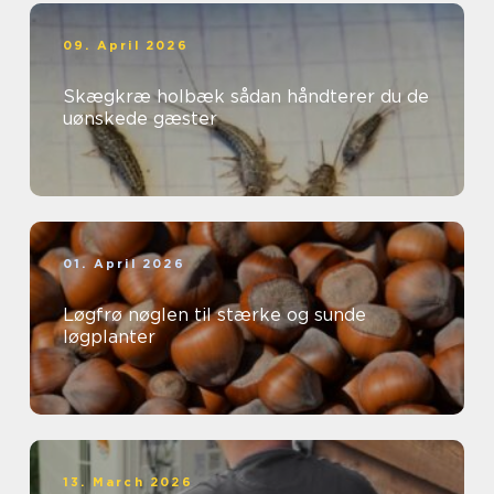
09. April 2026
Skægkræ holbæk sådan håndterer du de
uønskede gæster
01. April 2026
Løgfrø nøglen til stærke og sunde
løgplanter
13. March 2026