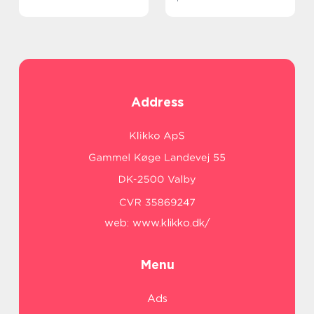
Address
web:
www.klikko.dk/
Menu
Ads