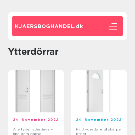
KJAERSBOGHANDEL.
dk
Ytterdörrar
24. November 2022
24. November 2022
Alle typer yderdøre –
Find yderdøre til skarpe
find dem online
priser