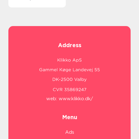
Address
web:
www.klikko.dk/
Menu
Ads