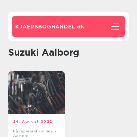
KJAERSBOGHANDEL.
dk
Suzuki Aalborg
24. August 2022
Få repareret din Suzuki i
Aalborg