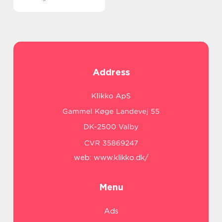
Address
web:
www.klikko.dk/
Menu
Ads