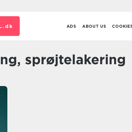
L.
dk
ADS
ABOUT US
COOKIE
ing, sprøjtelakering