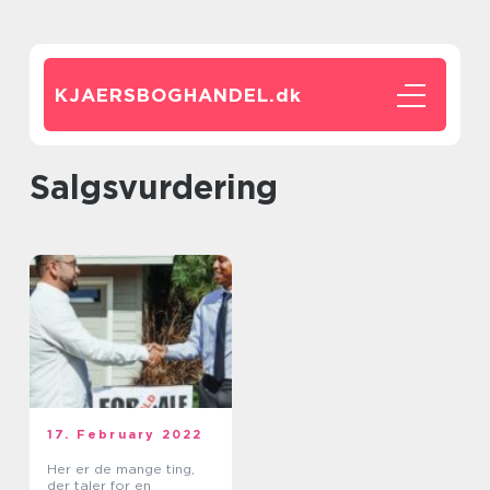
KJAERSBOGHANDEL.
dk
salgsvurdering
17. February 2022
Her er de mange ting,
der taler for en