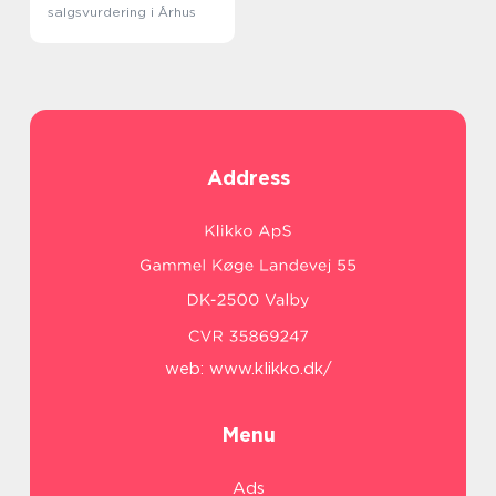
salgsvurdering i Århus
Address
web:
www.klikko.dk/
Menu
Ads