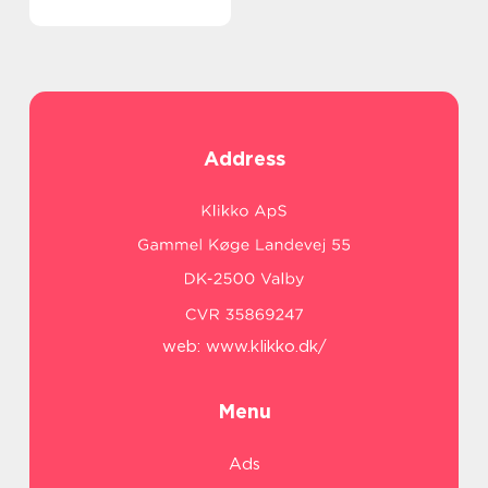
Address
web:
www.klikko.dk/
Menu
Ads