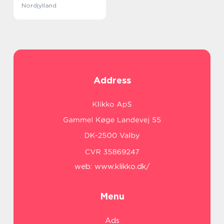
Nordjylland
Address
web:
www.klikko.dk/
Menu
Ads