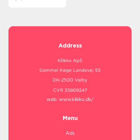
Address
web:
www.klikko.dk/
Menu
Ads