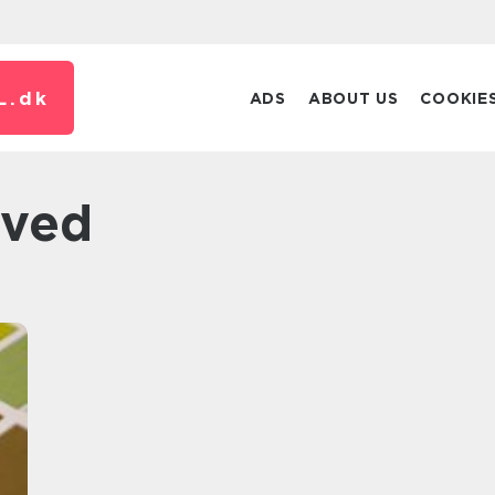
L.
dk
ADS
ABOUT US
COOKIE
tved