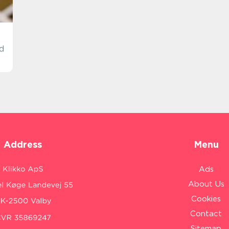
d
Address
Menu
Ads
About Us
Cookies
Contact
Sitemap