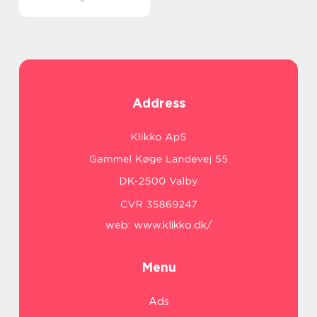
Address
web:
www.klikko.dk/
Menu
Ads