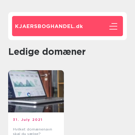
KJAERSBOGHANDEL.
dk
Ledige domæner
31. July 2021
Hvilket domænenavn
skal du vælge?