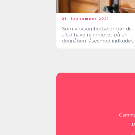
23. September 2021
Som virksomhedsejer bør du
altid have nummeret på en
døgnåben låsesmed indkodet
på mobilen