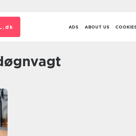
L.
dk
ADS
ABOUT US
COOKIE
døgnvagt