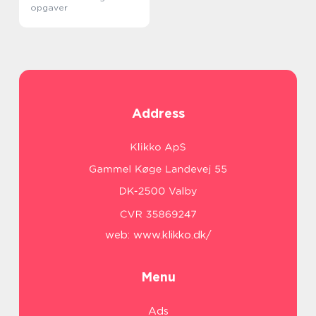
opgaver
Address
web:
www.klikko.dk/
Menu
Ads