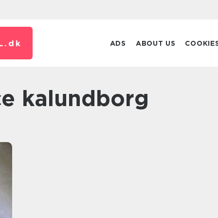
L.
dk
ADS
ABOUT US
COOKIE
ice kalundborg