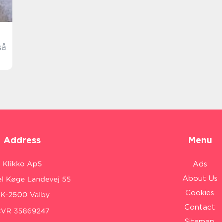
så
Address
Menu
Ads
About Us
Cookies
Contact
Sitemap