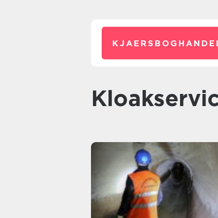
KJAERSBOGHANDE
kloakserv