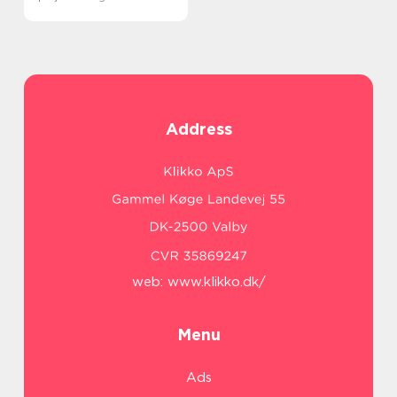
Address
web:
www.klikko.dk/
Menu
Ads