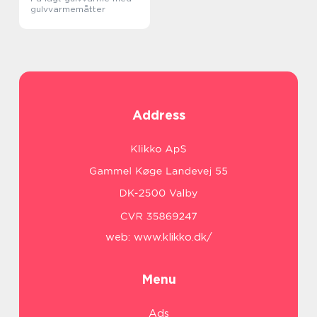
gulvvarmemåtter
Address
web:
www.klikko.dk/
Menu
Ads