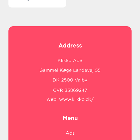
Address
web:
www.klikko.dk/
Menu
Ads