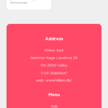
Kerteminde
Address
web:
www.klikko.dk/
Menu
Ads