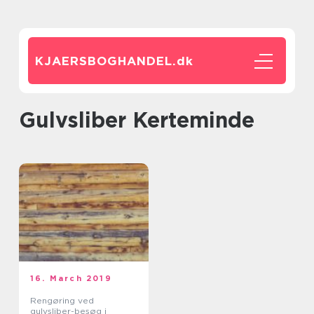
KJAERSBOGHANDEL.
dk
Gulvsliber Kerteminde
16. March 2019
Rengøring ved
gulvsliber-besøg i